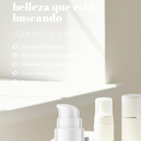
belleza que estás
buscando
¿Qué nos caracteriza?
Pasión por el bienestar
Personalización de tratamientos
Ambiente cálido, relajante y acogedor
Uso de productos de calidad
Resultados visibles