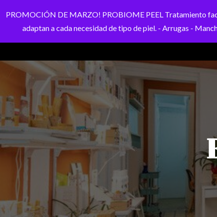
PROMOCIÓN DE MARZO! PROBIOME PEEL Tratamiento facial perso
adaptan a cada necesidad de tipo de piel. - Arrugas - Mancha