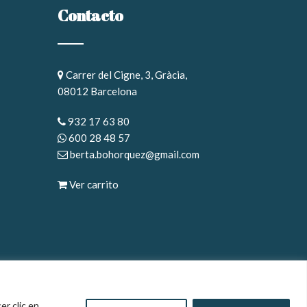
Contacto
Carrer del Cigne, 3, Gràcia,
08012 Barcelona
932 17 63 80
600 28 48 57
berta.bohorquez@gmail.com
Ver carrito
er clic en