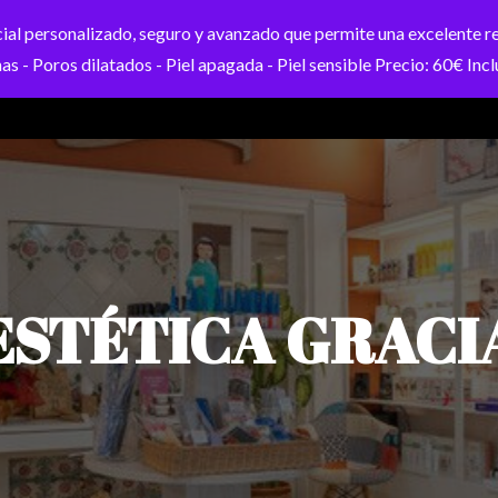
nalizado, seguro y avanzado que permite una excelente renov
s - Poros dilatados - Piel apagada - Piel sensible Precio: 60€ Incl
INICIO
ESTÉTICA GRACIA
TRATAMIENTOS
TI
ESTÉTICA GRACI