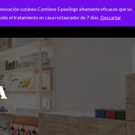
ación cutáneo Contiene 5 peelings altamente eficaces que se
uido el tratamiento en casa restaurador de 7 días.
Descartar
ENDA
BLOG
CONTACTO
CARRITO
A