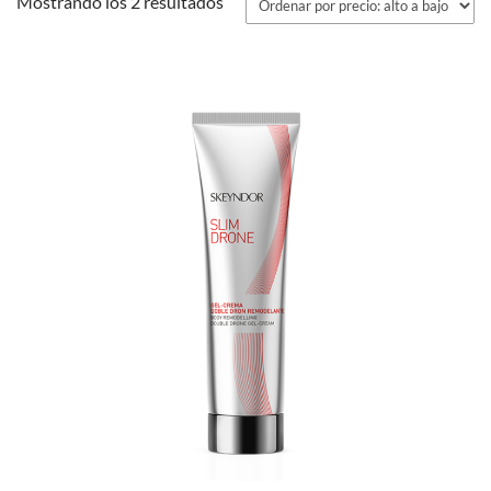
Ordenado
Mostrando los 2 resultados
por
precio:
alto
a
bajo