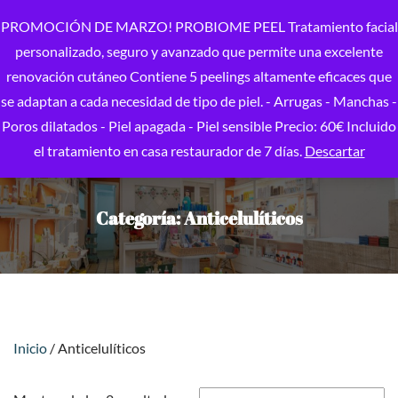
PROMOCIÓN DE MARZO! PROBIOME PEEL Tratamiento facial
personalizado, seguro y avanzado que permite una excelente
renovación cutáneo Contiene 5 peelings altamente eficaces que
se adaptan a cada necesidad de tipo de piel. - Arrugas - Manchas -
Poros dilatados - Piel apagada - Piel sensible Precio: 60€ Incluido
el tratamiento en casa restaurador de 7 días.
Descartar
Categoría:
Anticelulíticos
Inicio
/ Anticelulíticos