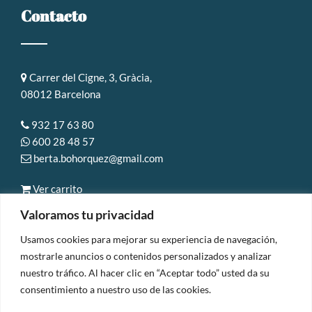
Contacto
Carrer del Cigne, 3, Gràcia,
08012 Barcelona
932 17 63 80
600 28 48 57
berta.bohorquez@gmail.com
Ver carrito
Valoramos tu privacidad
Usamos cookies para mejorar su experiencia de navegación,
mostrarle anuncios o contenidos personalizados y analizar
© Copyright 2025 | D'estètica & Gràcia |
Aviso legal y
nuestro tráfico. Al hacer clic en “Aceptar todo” usted da su
consentimiento a nuestro uso de las cookies.
Privacidad
|
Accesibilidad
Políticas de envío, cancelación y devoluciones
| Diseñado por