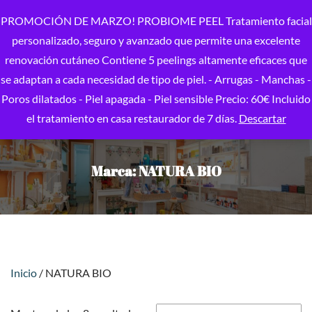
PROMOCIÓN DE MARZO! PROBIOME PEEL Tratamiento facial
personalizado, seguro y avanzado que permite una excelente
renovación cutáneo Contiene 5 peelings altamente eficaces que
se adaptan a cada necesidad de tipo de piel. - Arrugas - Manchas -
Poros dilatados - Piel apagada - Piel sensible Precio: 60€ Incluido
el tratamiento en casa restaurador de 7 días.
Descartar
Marca:
NATURA BIO
Inicio
/ NATURA BIO