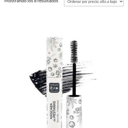
Ordenado
Mostrando los 8 resultados
por
precio:
alto
a
bajo