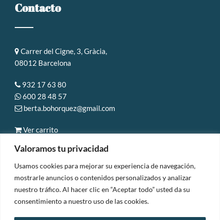
Contacto
Carrer del Cigne, 3, Gràcia,
08012 Barcelona
932 17 63 80
600 28 48 57
berta.bohorquez@gmail.com
Ver carrito
Valoramos tu privacidad
Usamos cookies para mejorar su experiencia de navegación,
mostrarle anuncios o contenidos personalizados y analizar
© Copyright 2025 | D'estètica & Gràcia |
Aviso legal y
nuestro tráfico. Al hacer clic en “Aceptar todo” usted da su
consentimiento a nuestro uso de las cookies.
Privacidad
|
Accesibilidad
Políticas de envío, cancelación y devoluciones
| Diseñado por