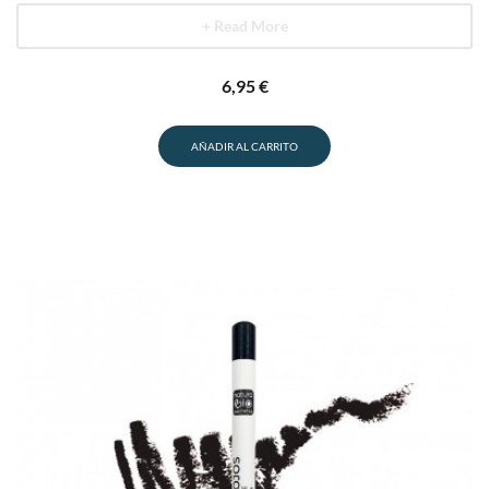
+ Read More
6,95
€
AÑADIR AL CARRITO