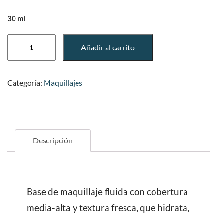
30 ml
Age
Añadir al carrito
Preventing
Foundation
cantidad
Categoría:
Maquillajes
Descripción
Base de maquillaje fluida con cobertura
media-alta y textura fresca, que hidrata,