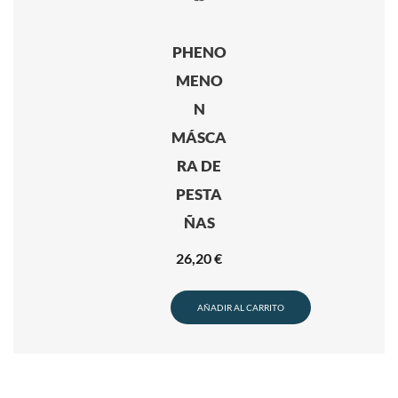
PHENO
MENO
N
MÁSCA
RA DE
PESTA
ÑAS
26,20
€
AÑADIR AL CARRITO