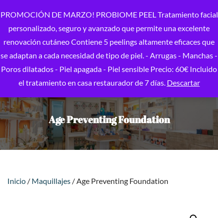
PROMOCIÓN DE MARZO! PROBIOME PEEL Tratamiento facial
personalizado, seguro y avanzado que permite una excelente
renovación cutáneo Contiene 5 peelings altamente eficaces que
se adaptan a cada necesidad de tipo de piel. - Arrugas - Manchas -
Poros dilatados - Piel apagada - Piel sensible Precio: 60€ Incluido
el tratamiento en casa restaurador de 7 días.
Descartar
Age Preventing Foundation
Inicio
/
Maquillajes
/ Age Preventing Foundation