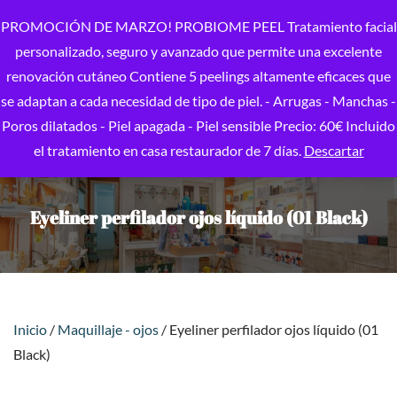
PROMOCIÓN DE MARZO! PROBIOME PEEL Tratamiento facial
personalizado, seguro y avanzado que permite una excelente
renovación cutáneo Contiene 5 peelings altamente eficaces que
se adaptan a cada necesidad de tipo de piel. - Arrugas - Manchas -
Poros dilatados - Piel apagada - Piel sensible Precio: 60€ Incluido
el tratamiento en casa restaurador de 7 días.
Descartar
Eyeliner perfilador ojos líquido (01 Black)
Inicio
/
Maquillaje - ojos
/ Eyeliner perfilador ojos líquido (01
Black)