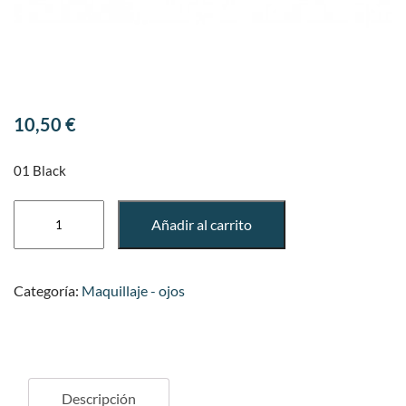
10,50
€
01 Black
Eyeliner
Añadir al carrito
perfilador
ojos
líquido
Categoría:
Maquillaje - ojos
(01
Black)
cantidad
Descripción