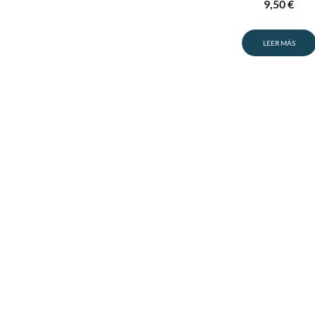
9,50
€
LEER MÁS