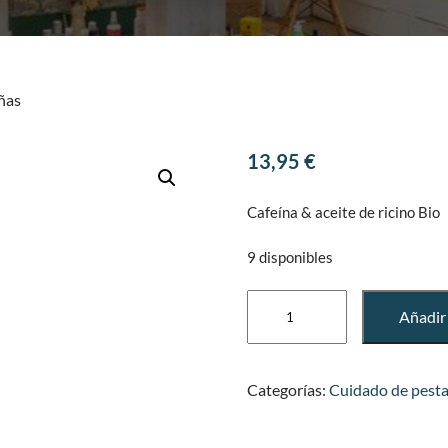
ñas
13,95
€
Cafeína & aceite de ricino Bio
9 disponibles
Sérum
Añadir 
potencializador
pestañas
cantidad
Categorías:
Cuidado de pesta