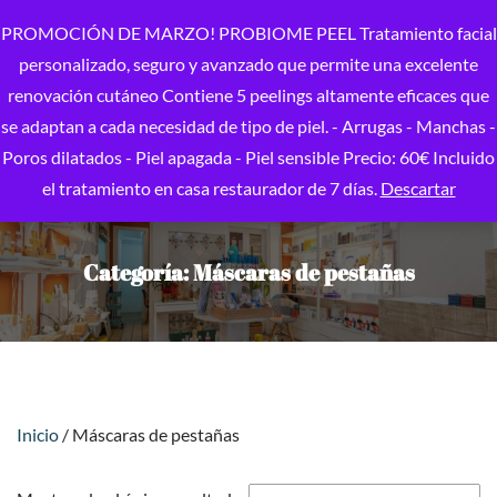
PROMOCIÓN DE MARZO! PROBIOME PEEL Tratamiento facial
personalizado, seguro y avanzado que permite una excelente
renovación cutáneo Contiene 5 peelings altamente eficaces que
se adaptan a cada necesidad de tipo de piel. - Arrugas - Manchas -
Poros dilatados - Piel apagada - Piel sensible Precio: 60€ Incluido
el tratamiento en casa restaurador de 7 días.
Descartar
Categoría:
Máscaras de pestañas
Inicio
/ Máscaras de pestañas