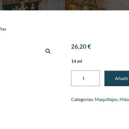
ñas
26,20
€
14 ml
Phenomenon
Añadir 
Máscara
de
Pestañas
Categorías:
Maquillajes
,
Másc
cantidad