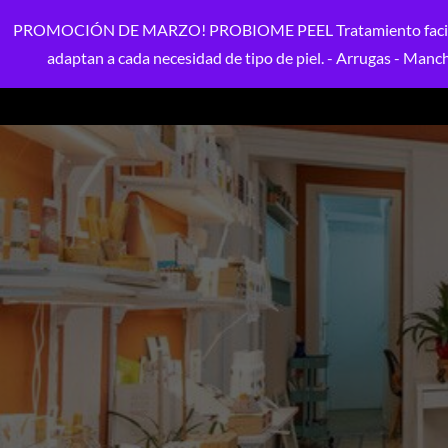
PROMOCIÓN DE MARZO! PROBIOME PEEL Tratamiento facial perso
adaptan a cada necesidad de tipo de piel. - Arrugas - Mancha