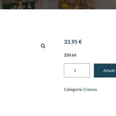
33,95
€
250 ml
Gel
Añadir 
limpiador
termal
cantidad
Categoría:
Cremas