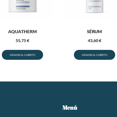
AQUATHERM
SÉRUM
55,75
€
43,60
€
AÑADIR AL CARRITO
AÑADIR AL CARRITO
Menú