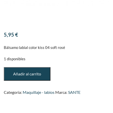
5,95
€
Bálsamo labial color kiss 04 soft rosé
1 disponibles
Bálsamo
Añadir al carrito
labial
color
kiss
Categoría:
Maquillaje - labios
Marca:
SANTE
04
soft
rosé