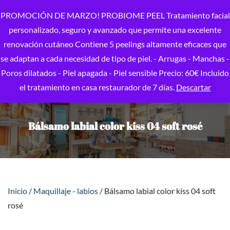
PROMOCIÓN DE MARZO! PROBIOME PEEL Tratamiento facial
personalizado, seguro y avanzado que permite una excelente
renovación cutáneo Contiene 5 peelings altamente eficaces que
se adaptan a cada necesidad de tipo de piel. - Arrugas - Manchas -
Poros dilatados - Piel apagada - Piel sensible Precio: 60€ Incluido
el tratamiento en casa restaurador de 7 días.
Descartar
Bálsamo labial color kiss 04 soft rosé
Inicio
/
Maquillaje - labios
/ Bálsamo labial color kiss 04 soft
rosé