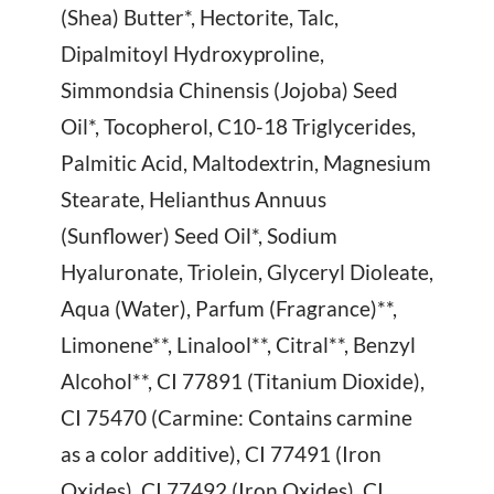
(Shea) Butter*, Hectorite, Talc,
Dipalmitoyl Hydroxyproline,
Simmondsia Chinensis (Jojoba) Seed
Oil*, Tocopherol, C10-18 Triglycerides,
Palmitic Acid, Maltodextrin, Magnesium
Stearate, Helianthus Annuus
(Sunflower) Seed Oil*, Sodium
Hyaluronate, Triolein, Glyceryl Dioleate,
Aqua (Water), Parfum (Fragrance)**,
Limonene**, Linalool**, Citral**, Benzyl
Alcohol**, CI 77891 (Titanium Dioxide),
CI 75470 (Carmine: Contains carmine
as a color additive), CI 77491 (Iron
Oxides), CI 77492 (Iron Oxides), CI