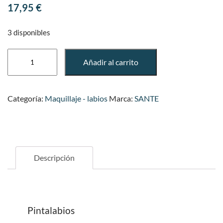
17,95
€
3 disponibles
PINTALABIOS
Añadir al carrito
HIDRATANTE
05
STRAWBERRY
Categoría:
Maquillaje - labios
Marca:
SANTE
cantidad
Descripción
Pintalabios