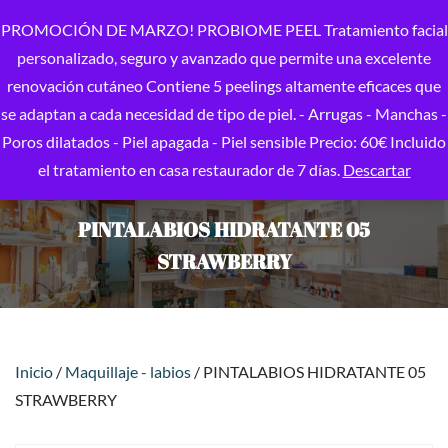
PROMOCIÓN DE MARZO! PROBIOME PEEL Tratamiento facial
personalizado, seguro y avanzado que permite una excelente
renovación cutáneo Contiene 5 peelings altamente eficaces que
se adaptan a cada necesidad de tipo de piel. - Arrugas - Manchas -
Poros dilatados - Piel apagada - Piel sensible Precio: 60€ Incluido
el tratamiento en casa restaurador de 7 días.
Descartar
PINTALABIOS HIDRATANTE 05
STRAWBERRY
Inicio
/
Maquillaje - labios
/ PINTALABIOS HIDRATANTE 05
STRAWBERRY