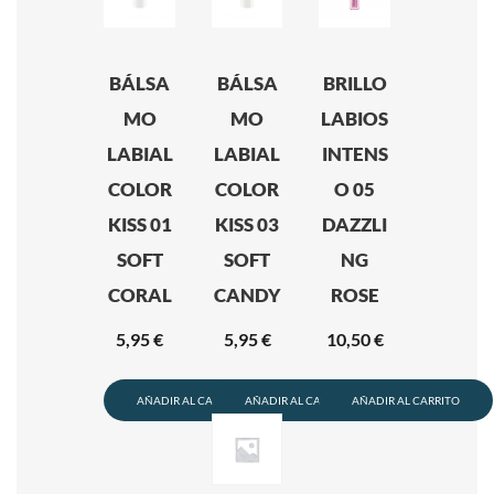
BÁLSA
BÁLSA
BRILLO
MO
MO
LABIOS
LABIAL
LABIAL
INTENS
COLOR
COLOR
O 05
KISS 01
KISS 03
DAZZLI
SOFT
SOFT
NG
CORAL
CANDY
ROSE
5,95
€
5,95
€
10,50
€
AÑADIR AL CARRITO
AÑADIR AL CARRITO
AÑADIR AL CARRITO