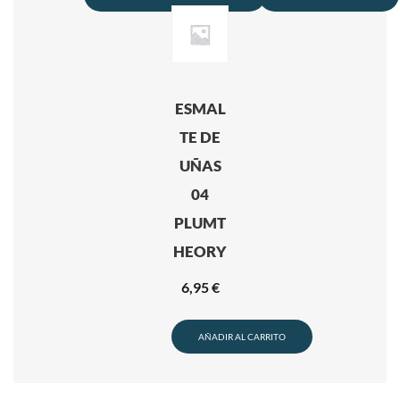
ESMAL
TE DE
UÑAS
04
PLUMT
HEORY
6,95
€
AÑADIR AL CARRITO