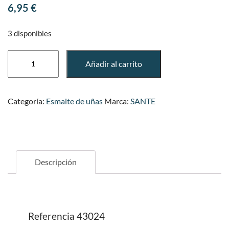
6,95
€
3 disponibles
ESMALTE
Añadir al carrito
DE
UÑAS
01
Categoría:
Esmalte de uñas
Marca:
SANTE
BLOOMING
CORAL
cantidad
Descripción
Referencia
43024