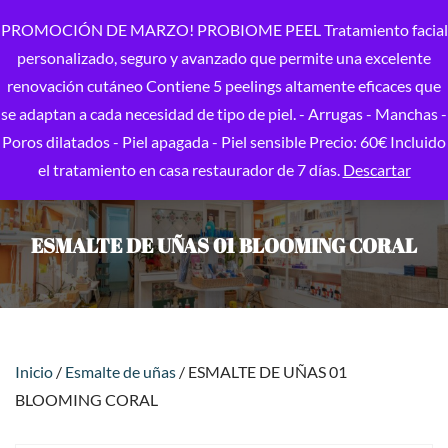
PROMOCIÓN DE MARZO! PROBIOME PEEL Tratamiento facial
personalizado, seguro y avanzado que permite una excelente
renovación cutáneo Contiene 5 peelings altamente eficaces que
se adaptan a cada necesidad de tipo de piel. - Arrugas - Manchas -
Poros dilatados - Piel apagada - Piel sensible Precio: 60€ Incluido
el tratamiento en casa restaurador de 7 días.
Descartar
ESMALTE DE UÑAS 01 BLOOMING CORAL
Inicio
/
Esmalte de uñas
/ ESMALTE DE UÑAS 01
BLOOMING CORAL