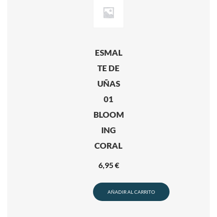
ESMAL
TE DE
UÑAS
01
BLOOM
ING
CORAL
6,95
€
AÑADIR AL CARRITO