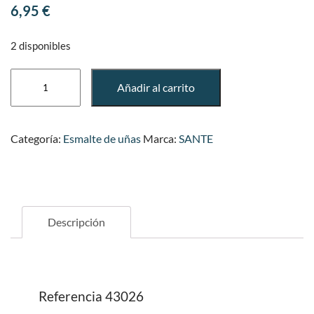
6,95
€
2 disponibles
ESMALTE
Añadir al carrito
DE
UÑAS
03
Categoría:
Esmalte de uñas
Marca:
SANTE
PERFECT
PEACH
cantidad
Descripción
Referencia
43026