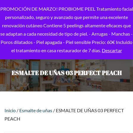
PROMOCIÓN DE MARZO! PROBIOME PEEL Tratamiento facial
personalizado, seguro y avanzado que permite una excelente
renovación cutáneo Contiene 5 peelings altamente eficaces que
se adaptan a cada necesidad de tipo de piel. - Arrugas - Manchas -
Poros dilatados - Piel apagada - Piel sensible Precio: 60€ Incluido
el tratamiento en casa restaurador de 7 días.
Descartar
ESMALTE DE UÑAS 03 PERFECT PEACH
Inicio
/
Esmalte de uñas
/ ESMALTE DE UÑAS 03 PERFECT
PEACH